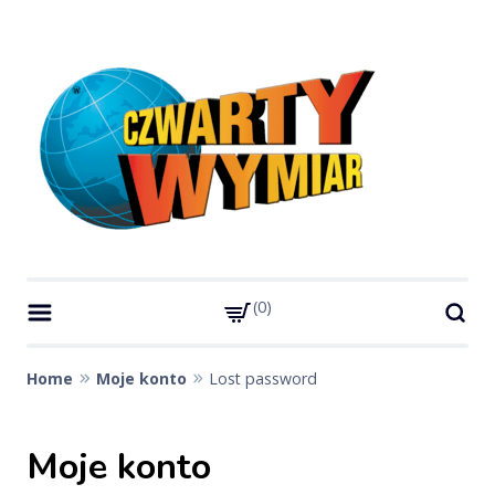
Skip
to
content
Czwarty Wymiar
Strona miesięcznika Czwarty Wymiar
0
Home
Moje konto
Lost password
Moje konto