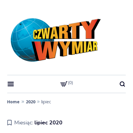
Skip
to
content
Czwarty Wymiar
Strona miesięcznika Czwarty Wymiar
0
Home
2020
lipiec
Miesiąc:
lipiec 2020