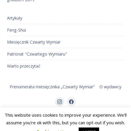
Artykuły
Feng-Shui
Miesięcznik Czwarty Wymiar
Patronat "Czwartego Wymiaru"
Warto przeczytać
Prenumerata miesięcznika „Czwarty Wymiar”
O wydawcy
Element
Element
menu
menu
This website uses cookies to improve your experience. We'll
2026 Czwarty Wymiar
Miesięcznik
assume you're ok with this, but you can opt-out if you wish.
Back to the top