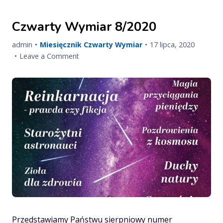
wydarzenie,
któremu
Czwarty Wymiar 8/2020
patronujemy
przeniesione
Published
Updated
admin
Miesięcznik Czwarty Wymiar
17 lipca, 2020
na
on
on
on
Leave a Comment
wiosnę/lato
Czwarty
2021
Wymiar
8/2020
Przedstawiamy Państwu sierpniowy numer