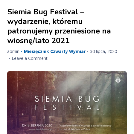
Siemia Bug Festival –
wydarzenie, któremu
patronujemy przeniesione na
wiosnę/lato 2021
Published
Updated
admin
Miesięcznik Czwarty Wymiar
30 lipca, 2020
on
on
on
Leave a Comment
Siemia
Bug
Festival
–
wydarzenie,
któremu
patronujemy
przeniesione
na
wiosnę/lato
2021