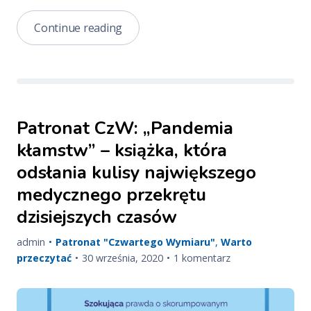
Czwarty
Continue reading
Wymiar
11/2020
Patronat CzW: „Pandemia
kłamstw” – książka, która
odsłania kulisy największego
medycznego przekrętu
dzisiejszych czasów
admin
Patronat "Czwartego Wymiaru"
,
Warto
Published
Updated
do
przeczytać
30 września, 2020
1 komentarz
on
on
Patronat
CzW:
„Pandemia