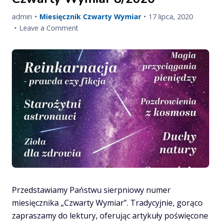
przeniesione
Published
Updated
admin
Miesięcznik Czwarty Wymiar
17 lipca, 2020
na
on
on
on
Leave a Comment
wiosnę/lato
Czwarty
2021
Wymiar
8/2020
Przedstawiamy Państwu sierpniowy numer
miesięcznika „Czwarty Wymiar”. Tradycyjnie, gorąco
zapraszamy do lektury, oferując artykuły poświęcone