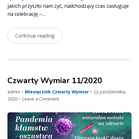
jakich przyszło nam żyć, nadchodzący czas zasługuje
na celebrację –…
Czwarty
Continue reading
Wymiar
12/2020
Czwarty Wymiar 11/2020
Published
admin
Miesięcznik Czwarty Wymiar
22 października,
Updated
on
on
2020
Leave a Comment
on
Czwarty
Wymiar
11/2020