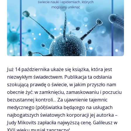
kłamstw”
–
książka,
która
odsłania
kulisy
największego
medycznego
przekrętu
dzisiejszych
Już 14 października ukaże się książka, która jest
czasów
niezwykłym świadectwem. Publikacja ta odsłania
szokującą prawdę o świecie, w jakim przyszło nam
obecnie żyć: w zamknięciu, zamaskowaniu i poczuciu
bezustannej kontroli… Za ujawnienie tajemnic
medycznego (pół)światka będącego na usługach
najbogatszych światowych korporacji jej autorka –
Judy Mikovits zapłaciła najwyższą cenę. Galileusz w
XVII wieku musiał zaprzeczyć…