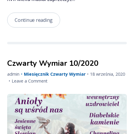
Patronat
Continue reading
CzW:
„Pandemia
kłamstw”
–
książka,
Czwarty Wymiar 10/2020
która
odsłania
Published
Upd
admin
Miesięcznik Czwarty Wymiar
18 września, 2020
kulisy
on
on
on
Leave a Comment
największego
Czwarty
medycznego
Wymiar
przekrętu
10/2020
dzisiejszych
czasów