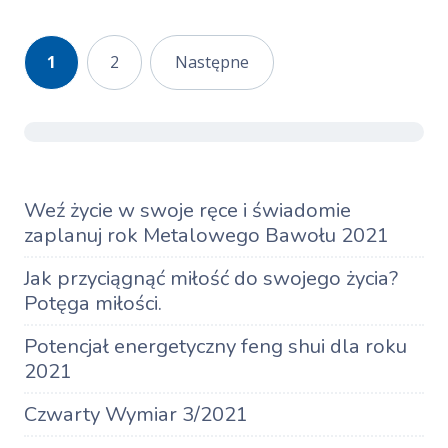
Stronicowanie
1
2
Następne
wpisów
Weź życie w swoje ręce i świadomie
zaplanuj rok Metalowego Bawołu 2021
Jak przyciągnąć miłość do swojego życia?
Potęga miłości.
Potencjał energetyczny feng shui dla roku
2021
Czwarty Wymiar 3/2021