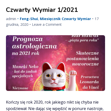
Czwarty Wymiar 1/2021
Published
admin
Feng-Shui
,
Miesięcznik Czwarty Wymiar
17
Updated
on
on
grudnia, 2020
Leave a Comment
on
Czwarty
Wymiar
1/2021
Kończy się rok 2020, rok jakiego nikt się chyba nie
spodziewał. Nie dając się wpędzić w ponure nastroje,