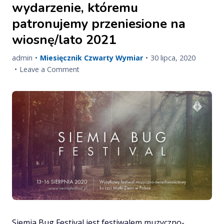
wydarzenie, któremu
patronujemy przeniesione na
wiosnę/lato 2021
Published
Updated
admin
Miesięcznik Czwarty Wymiar
30 lipca, 2020
on
on
on
Leave a Comment
Siemia
Bug
Festival
–
wydarzenie,
któremu
patronujemy
przeniesione
na
wiosnę/lato
2021
Siemia Bug Festival jest festiwalem muzyczno-