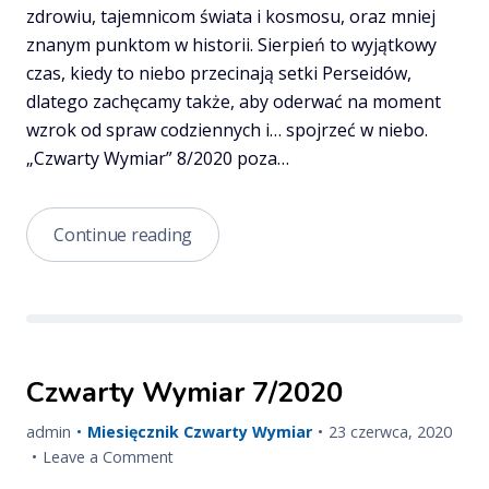
zdrowiu, tajemnicom świata i kosmosu, oraz mniej
znanym punktom w historii. Sierpień to wyjątkowy
czas, kiedy to niebo przecinają setki Perseidów,
dlatego zachęcamy także, aby oderwać na moment
wzrok od spraw codziennych i… spojrzeć w niebo.
„Czwarty Wymiar” 8/2020 poza…
Czwarty
Continue reading
Wymiar
8/2020
Czwarty Wymiar 7/2020
Published
Upda
admin
Miesięcznik Czwarty Wymiar
23 czerwca, 2020
on
on
on
Leave a Comment
Czwarty