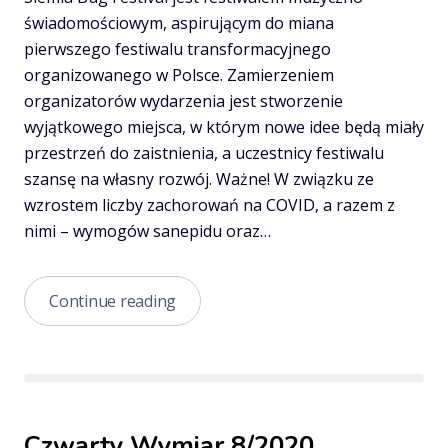
świadomościowym, aspirującym do miana
pierwszego festiwalu transformacyjnego
organizowanego w Polsce. Zamierzeniem
organizatorów wydarzenia jest stworzenie
wyjątkowego miejsca, w którym nowe idee będą miały
przestrzeń do zaistnienia, a uczestnicy festiwalu
szansę na własny rozwój. Ważne! W związku ze
wzrostem liczby zachorowań na COVID, a razem z
nimi – wymogów sanepidu oraz…
Siemia
Continue reading
Bug
Festival
–
wydarzenie,
któremu
Czwarty Wymiar 8/2020
patronujemy