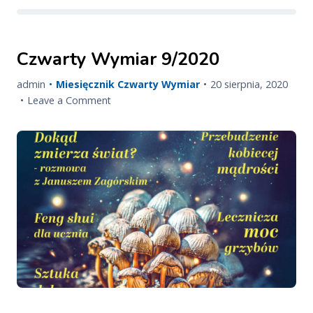
Czwarty Wymiar 9/2020
Published
Upda
admin
Miesięcznik Czwarty Wymiar
20 sierpnia, 2020
on
on
on
Leave a Comment
Czwarty
Wymiar
9/2020