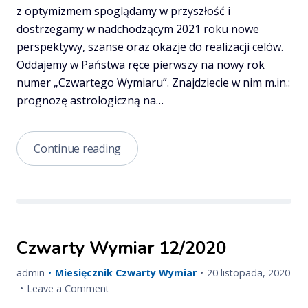
z optymizmem spoglądamy w przyszłość i
dostrzegamy w nadchodzącym 2021 roku nowe
perspektywy, szanse oraz okazje do realizacji celów.
Oddajemy w Państwa ręce pierwszy na nowy rok
numer „Czwartego Wymiaru”. Znajdziecie w nim m.in.:
prognozę astrologiczną na…
Czwarty
Continue reading
Wymiar
1/2021
Czwarty Wymiar 12/2020
Published
Upd
admin
Miesięcznik Czwarty Wymiar
20 listopada, 2020
on
on
on
Leave a Comment
Czwarty