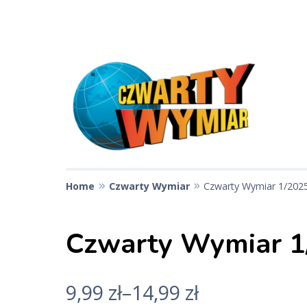
Skip
to
content
Czwarty Wymiar
Strona miesięcznika Czwarty Wymiar
Home
Czwarty Wymiar
Czwarty Wymiar 1/202
Czwarty Wymiar 1
9,99
zł
–
14,99
zł