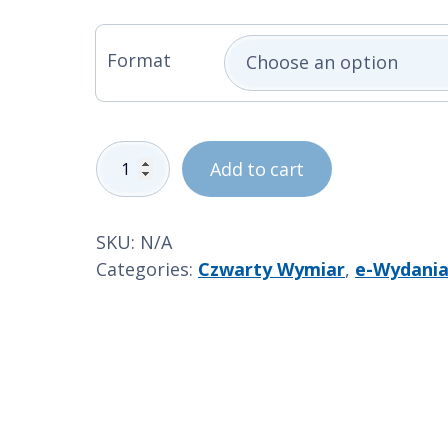
Format
Czwarty
Add to cart
Wymiar
1/2025
quantity
SKU:
N/A
Categories:
Czwarty Wymiar
,
e-Wydani