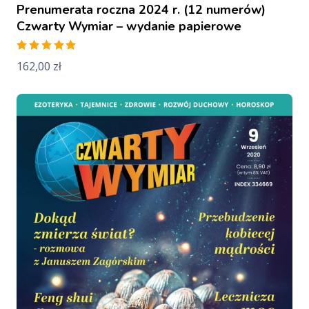
Prenumerata roczna 2024 r. (12 numerów)
Czwarty Wymiar – wydanie papierowe
Rated
162,00
zł
5.00
out
of 5