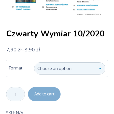
Czwarty Wymiar 10/2020
7,90
zł
–
8,90
zł
Format
Czwarty
Add to cart
Wymiar
10/2020
quantity
SKU:
N/A