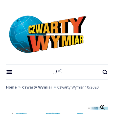
Skip
to
content
Czwarty Wymiar
Strona miesięcznika Czwarty Wymiar
0
Home
Czwarty Wymiar
Czwarty Wymiar 10/2020