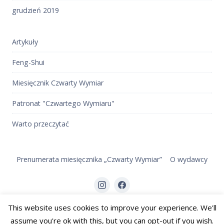
grudzień 2019
Artykuły
Feng-Shui
Miesięcznik Czwarty Wymiar
Patronat "Czwartego Wymiaru"
Warto przeczytać
Prenumerata miesięcznika „Czwarty Wymiar”
O wydawcy
Element
Element
menu
menu
This website uses cookies to improve your experience. We'll
2026 Czwarty Wymiar
Miesięcznik
assume you're ok with this, but you can opt-out if you wish.