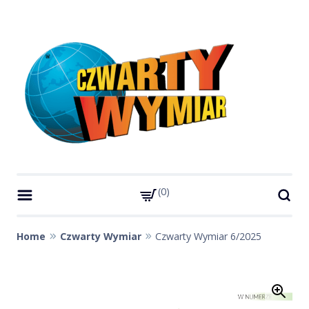
Skip
to
content
Czwarty Wymiar
Strona miesięcznika Czwarty Wymiar
0
Home
Czwarty Wymiar
Czwarty Wymiar 6/2025