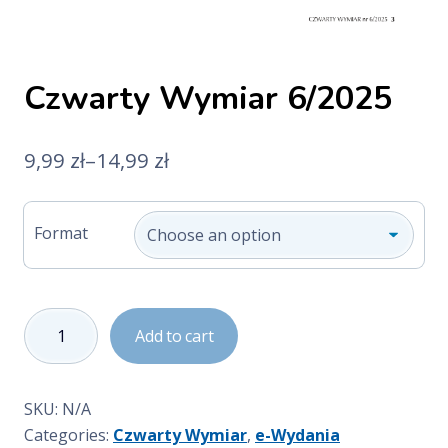
Czwarty Wymiar 6/2025
9,99
zł
–
14,99
zł
Format
Czwarty
Add to cart
Wymiar
6/2025
quantity
SKU:
N/A
Categories:
Czwarty Wymiar
,
e-Wydania