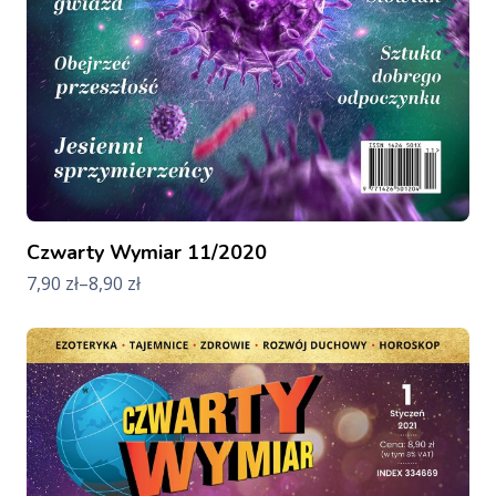
Czwarty Wymiar 11/2020
7,90
zł
–
8,90
zł